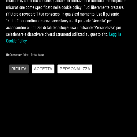
tecniche e, con il tuo consenso, anche per interazioni e funzionalità semplici, e
misurazione come specificato nella cookie policy. Puoi liberamente prestare,
O&DS
rifiutare o revocare il tuo consenso, in qualsiasi momento. Usa il pulsante
"Rifiuta" per continuare senza accettare, usa il pulsante "Accetta" per
acconsentire all utilizzo di tali tecnologie, usa il pulsante "Personalizza" per
SCOPRI DI PIÙ
selezionare e disattivare diversi strumenti utilizzati su questo sito.
Leggi la
Cookie Policy
ID Consenso: false - Data: false
RIFIUTA
ACCETTA
PERSONALIZZA
TOP MANAGEMENT
SCOPRI DI PIÙ