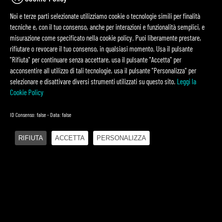
Fin dalla sua fondazione,
O&DS
ha impostato la propria strategia su
Noi e terze parti selezionate utilizziamo cookie o tecnologie simili per finalità
un principio chiaro: costruire valore tecnologico attraverso
tecniche e, con il tuo consenso, anche per interazioni e funzionalità semplici, e
misurazione come specificato nella cookie policy. Puoi liberamente prestare,
infrastrutture controllate e localizzate in Italia, in grado di garantire
rifiutare o revocare il tuo consenso, in qualsiasi momento. Usa il pulsante
governance, trasparenza e sostenibilità nel tempo. Questa visione si
"Rifiuta" per continuare senza accettare, usa il pulsante "Accetta" per
è concretizzata nell’adozione di un Virtual Private Cloud basato su
acconsentire all utilizzo di tali tecnologie, usa il pulsante "Personalizza" per
risorse infrastrutturali localizzate in Italia, progettato e gestito
selezionare e disattivare diversi strumenti utilizzati su questo sito.
Leggi la
direttamente da
O&DS
e distribuito su più data center sul territorio
Cookie Policy
nazionale, secondo un approccio industriale che considera il dato
come un asset strategico.
ID Consenso: false - Data: false
«La Sovranità Digitale oggi è una responsabilità industriale»,
sottolinea
Giuseppe Cicconi
, co-fondatore di
O&DS
.
RIFIUTA
ACCETTA
PERSONALIZZA
«Significa sapere dove risiedono i dati, come vengono trattati, quali
regole li governano e quali dipendenze tecnologiche si accettano. Noi
abbiamo scelto da tempo di non delegare questi aspetti a soggetti
extra-europei, perché riteniamo che il controllo dell’infrastruttura sia
una leva competitiva, e mai un vincolo».
La decisione di adottare un Virtual Private Cloud progettato e