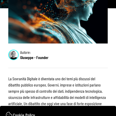
Autore:
Giuseppe - Founder
La Sovranità Digitale è diventata uno dei temi più discussi del
dibattito pubblico europeo. Governi, imprese e istituzioni parlano
sempre più spesso di controllo dei dati, indipendenza tecnologica,
sicurezza delle infrastrutture e affidabilità dei modelli di intelligenza
artificiale. Un dibattito che oggi vive una fase di forte esposizione
mediatica, ma che per
O&DS
rappresenta una scelta compiuta da
Cookie Policy
anni, prima che diventasse una parola chiave di tendenza.