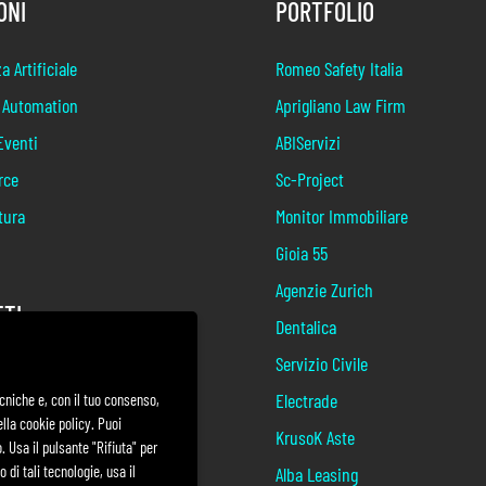
ONI
PORTFOLIO
a Artificiale
Romeo Safety Italia
 Automation
Aprigliano Law Firm
Eventi
ABIServizi
rce
Sc-Project
tura
Monitor Immobiliare
Gioia 55
Agenzie Zurich
TI
Dentalica
Servizio Civile
tadino
Electrade
ecniche e, con il tuo consenso,
4
lla cookie policy. Puoi
KrusoK Aste
nio
 Usa il pulsante "Rifiuta" per
 di tali tecnologie, usa il
Alba Leasing