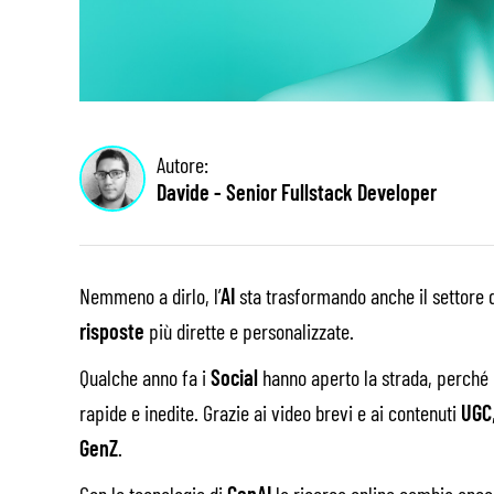
Autore:
Davide - Senior Fullstack Developer
Nemmeno a dirlo, l’
AI
sta trasformando anche il settore 
risposte
più dirette e personalizzate.
Qualche anno fa i
Social
hanno aperto la strada, perché
rapide e inedite. Grazie ai video brevi e ai contenuti
UGC
GenZ
.
Con le tecnologie di
GenAI
la ricerca online cambia anco