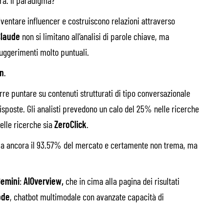
iventare influencer e costruiscono relazioni attraverso
Claude
non si limitano all’analisi di parole chiave, ma
suggerimenti molto puntuali.
on
.
corre puntare su contenuti strutturati di tipo conversazionale
 risposte. Gli analisti prevedono un calo del 25% nelle ricerche
delle ricerche sia
ZeroClick
.
rolla ancora il 93.57% del mercato e certamente non trema, ma
emini
:
AIOverview,
che in cima alla pagina dei risultati
ode
, chatbot multimodale con avanzate capacità di