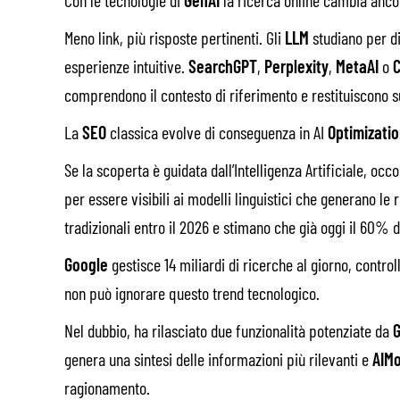
Meno link, più risposte pertinenti. Gli
LLM
studiano per d
esperienze intuitive.
SearchGPT
,
Perplexity
,
MetaAI
o
comprendono il contesto di riferimento e restituiscono 
La
SEO
classica evolve di conseguenza in AI
Optimizati
Se la scoperta è
guidata dall’Intelligenza Artificiale, oc
per essere visibili ai modelli linguistici che generano le
tradizionali entro il 2026 e stimano che già oggi il 60% 
Google
gestisce 14 miliardi di ricerche al giorno, cont
non può ignorare questo trend tecnologico.
Nel dubbio, ha rilasciato due funzionalità potenziate da
G
genera una sintesi delle informazioni più rilevanti e
AIM
ragionamento.