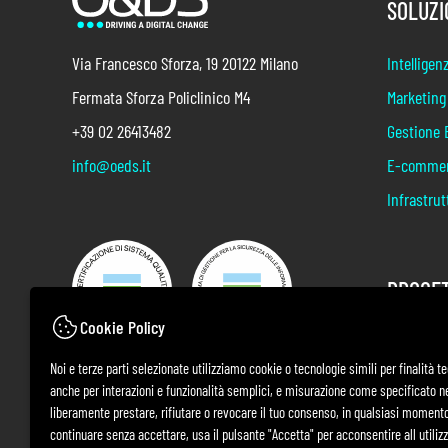
SOLUZI
Via Francesco Sforza, 19 20122 Milano
Intelligenz
Fermata Sforza Policlinico M4
Marketing
+39 02 26413482
Gestione 
info@oeds.it
E-comme
Infrastrut
PROGET
Cookie Policy
Primo Cit
Noi e terze parti selezionate utilizziamo cookie o tecnologie simili per finalità t
Benzina 2
anche per interazioni e funzionalità semplici, e misurazione come specificato ne
Che Domi
liberamente prestare, rifiutare o revocare il tuo consenso, in qualsiasi momento.
continuare senza accettare, usa il pulsante "Accetta" per acconsentire all utilizzo